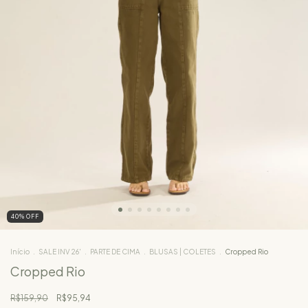
40
%
OFF
Início
.
SALE INV 26'
.
PARTE DE CIMA
.
BLUSAS | COLETES
.
Cropped Rio
Cropped Rio
R$159,90
R$95,94