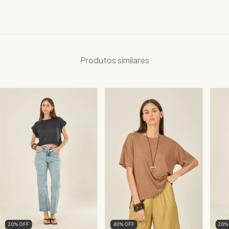
Produtos similares
20
%
OFF
40
%
OFF
20