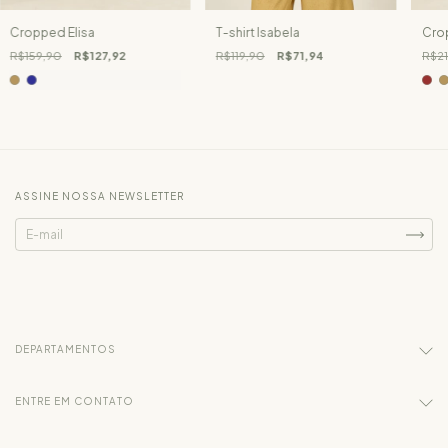
Cropped Elisa
T-shirt Isabela
Cro
R$159,90
R$127,92
R$119,90
R$71,94
R$21
ASSINE NOSSA NEWSLETTER
DEPARTAMENTOS
ENTRE EM CONTATO