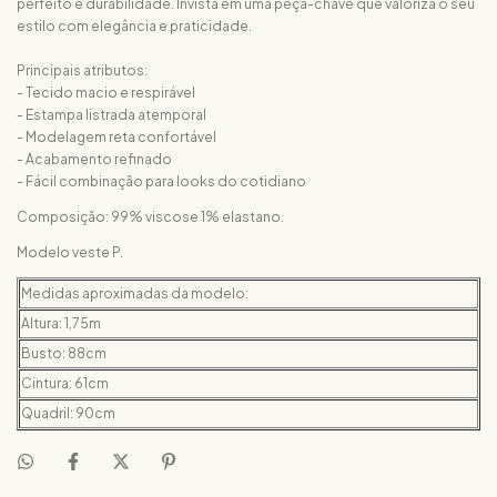
perfeito e durabilidade. Invista em uma peça-chave que valoriza o seu
estilo com elegância e praticidade.
Principais atributos:
- Tecido macio e respirável
- Estampa listrada atemporal
- Modelagem reta confortável
- Acabamento refinado
- Fácil combinação para looks do cotidiano
Composição: 99% viscose 1% elastano.
Modelo veste P.
Medidas aproximadas da modelo:
Altura: 1,75m
Busto: 88cm
Cintura: 61cm
Quadril: 90cm