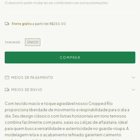
O desconto pode mudar ao ser combinado com outras promoções.
Frete grátis
a partir de
R$250,00
ÚNICO
TAMANHO
MEIOS DE PAGAMENTO
MEIOS DE ENVIO
Com tecido macio e toque agradável nosso Cropped Rio
proporciona liberdade de movimento e respirabilidade para o dia a
dia. Seu design clássico com listras horizontais em tons terrosos
combina facilmente com jeans, saias ou calças de alfaiataria, ideal
para quem busca versatilidade e autenticidade no guarda-roupa. A
modelagem reta e o acabamento refinado garantem caimento