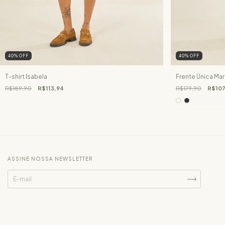
40
%
OFF
40
%
OFF
T-shirt Isabela
Frente Única Mar
R$189,90
R$113,94
R$179,90
R$107
ASSINE NOSSA NEWSLETTER