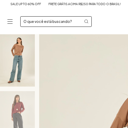
 TO 60% OFF
FRETE GRÁTIS ACIMA R$250 PARA TODO O BRASIL!
SALE UP TO 6