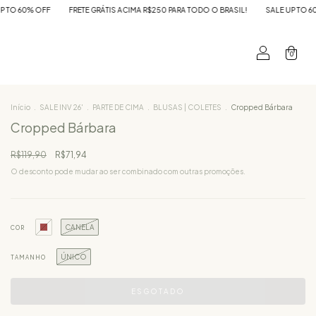
FRETE GRÁTIS ACIMA R$250 PARA TODO O BRASIL!
SALE UP TO 60% OFF
FRE
0
Início
.
SALE INV 26'
.
PARTE DE CIMA
.
BLUSAS | COLETES
.
Cropped Bárbara
Cropped Bárbara
R$119,90
R$71,94
O desconto pode mudar ao ser combinado com outras promoções.
CANELA
COR
ÚNICO
TAMANHO