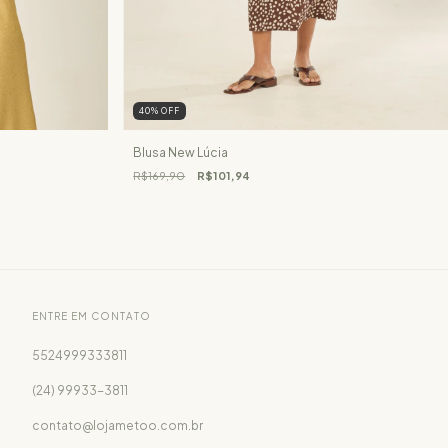
40
%
OFF
Blusa New Lúcia
R$169,90
R$101,94
ENTRE EM CONTATO
5524999333811
(24) 99933-3811
contato@lojametoo.com.br