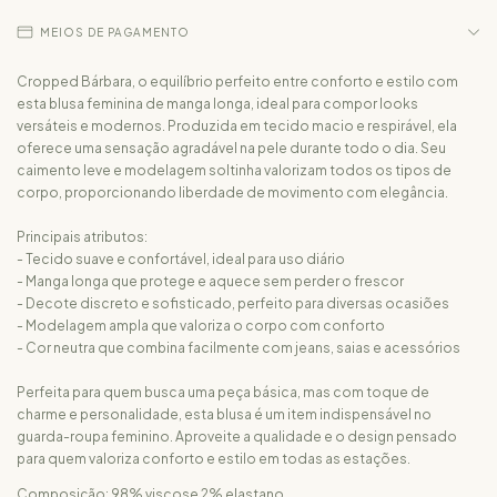
MEIOS DE PAGAMENTO
Cropped Bárbara, o equilíbrio perfeito entre conforto e estilo com
esta blusa feminina de manga longa, ideal para compor looks
versáteis e modernos. Produzida em tecido macio e respirável, ela
oferece uma sensação agradável na pele durante todo o dia. Seu
caimento leve e modelagem soltinha valorizam todos os tipos de
corpo, proporcionando liberdade de movimento com elegância.
Principais atributos:
- Tecido suave e confortável, ideal para uso diário
- Manga longa que protege e aquece sem perder o frescor
- Decote discreto e sofisticado, perfeito para diversas ocasiões
- Modelagem ampla que valoriza o corpo com conforto
- Cor neutra que combina facilmente com jeans, saias e acessórios
Perfeita para quem busca uma peça básica, mas com toque de
charme e personalidade, esta blusa é um item indispensável no
guarda-roupa feminino. Aproveite a qualidade e o design pensado
para quem valoriza conforto e estilo em todas as estações.
Composição: 98% viscose 2% elastano.