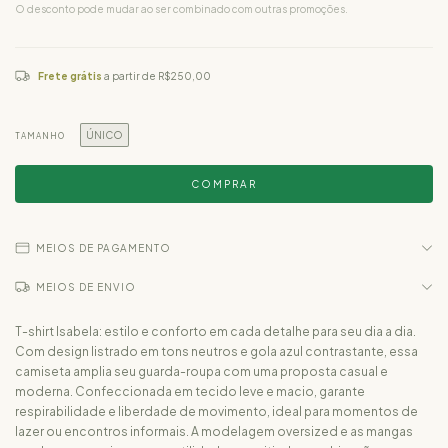
O desconto pode mudar ao ser combinado com outras promoções.
Frete grátis
a partir de
R$250,00
ÚNICO
TAMANHO
MEIOS DE PAGAMENTO
MEIOS DE ENVIO
T-shirt Isabela: estilo e conforto em cada detalhe para seu dia a dia.
Com design listrado em tons neutros e gola azul contrastante, essa
camiseta amplia seu guarda-roupa com uma proposta casual e
moderna. Confeccionada em tecido leve e macio, garante
respirabilidade e liberdade de movimento, ideal para momentos de
lazer ou encontros informais. A modelagem oversized e as mangas