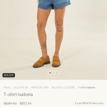
40
%
OFF
Início
.
SALE INV 26'
.
PARTE DE CIMA
.
BLUSAS | COLETES
.
T-shirt Isabela
T-shirt Isabela
R$189,90
R$113,94
2
x de
R$56,97
sem juros