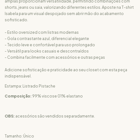
amplas proporcionam versatilidade, permitindo combinações com
shorts, jeans ou saia, valorizando diferentes estilos. Aposte na T-shirt
Isabela para um visual despojado sem abrir mão do acabamento
sofisticado.
- Estilo oversized com listras modernas
- Gola contrastante azul, diferencial elegante
- Tecido leve e confortável para uso prolongado
- Versátil para looks casuais e descontraídos
- Combina facilmente com acessórios e outras peças
Adicione sofisticação e praticidade ao seu closet com esta peça
indispensável.
Estampa: Listrado Pistache
Composição:
99% viscose 01% elastano
OBS:
acessórios são vendidos separadamente.
Tamanho: Único