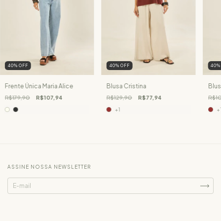
40
%
OFF
40
%
OFF
40
Frente Única Maria Alice
Blusa Cristina
Blus
R$179,90
R$107,94
R$129,90
R$77,94
R$1
+1
+
ASSINE NOSSA NEWSLETTER