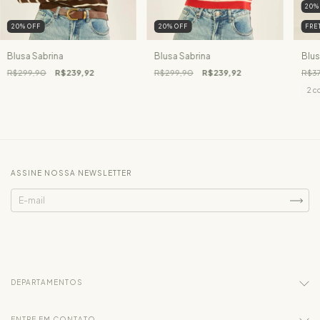
20
20
%
OFF
20
%
OFF
FRE
Blusa Sabrina
Blusa Sabrina
Blus
R$299,90
R$239,92
R$299,90
R$239,92
R$3
2 c
ASSINE NOSSA NEWSLETTER
DEPARTAMENTOS
ENTRE EM CONTATO