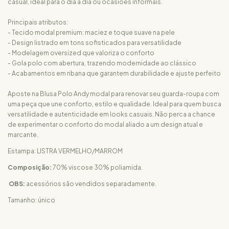
casual, ideal para o dia a dia ou ocasiões informais.
Principais atributos:
- Tecido modal premium: maciez e toque suave na pele
- Design listrado em tons sofisticados para versatilidade
- Modelagem oversized que valoriza o conforto
- Gola polo com abertura, trazendo modernidade ao clássico
- Acabamentos em ribana que garantem durabilidade e ajuste perfeito
Aposte na Blusa Polo Andy modal para renovar seu guarda-roupa com
uma peça que une conforto, estilo e qualidade. Ideal para quem busca
versatilidade e autenticidade em looks casuais. Não perca a chance
de experimentar o conforto do modal aliado a um design atual e
marcante.
Estampa: LISTRA VERMELHO/MARROM
Composição:
70% viscose 30% poliamida.
OBS:
acessórios são vendidos separadamente.
Tamanho: único