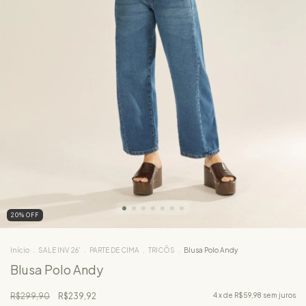
20
%
OFF
Início
.
SALE INV 26'
.
PARTE DE CIMA
.
TRICÔS
.
Blusa Polo Andy
Blusa Polo Andy
R$299,90
R$239,92
4
x de
R$59,98
sem juros