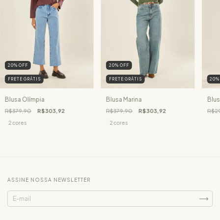
20
%
OFF
20
%
OFF
FRETE GRÁTIS
FRETE GRÁTIS
20
Blusa Olímpia
Blusa Marina
Blus
R$379,90
R$303,92
R$379,90
R$303,92
R$2
2 cores
2 cores
ASSINE NOSSA NEWSLETTER