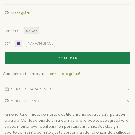
Frete grátis
ÚNICO
TAMANHO
MARROM GLACE
COR
Adicione este produto e
tenha frete grátis!
MEIOS DE PAGAMENTO
MEIOS DE ENVIO
Kimono Karen Trico: conforto e estilo em uma peça versátil para seu
dia a dia. Confeccionado em tricô macio, oferece toque agradável e
aquecimento leve, ideal para temperaturas amenas. Seu design
aberto com cinto permite ajuste personalizado, valorizando a silhueta