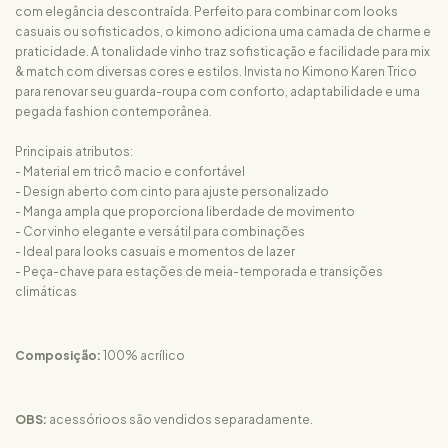
com elegância descontraída. Perfeito para combinar com looks
casuais ou sofisticados, o kimono adiciona uma camada de charme e
praticidade. A tonalidade vinho traz sofisticação e facilidade para mix
& match com diversas cores e estilos. Invista no Kimono Karen Trico
para renovar seu guarda-roupa com conforto, adaptabilidade e uma
pegada fashion contemporânea.
Principais atributos:
- Material em tricô macio e confortável
- Design aberto com cinto para ajuste personalizado
- Manga ampla que proporciona liberdade de movimento
- Cor vinho elegante e versátil para combinações
- Ideal para looks casuais e momentos de lazer
- Peça-chave para estações de meia-temporada e transições
climáticas
Composição:
100% acrílico
OBS:
acessórioos são vendidos separadamente.