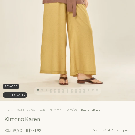
20
%
OFF
FRETE GRÁTIS
Início
.
SALE INV 26'
.
PARTE DE CIMA
.
TRICÔS
.
Kimono Karen
Kimono Karen
R$339,90
R$271,92
5
x de
R$54,38
sem juros