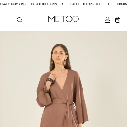
ÁTIS ACIMA R$250 PARA TODO O BRASIL!
SALE UP TO 60% OFF
FRETE GRÁTIS A
0