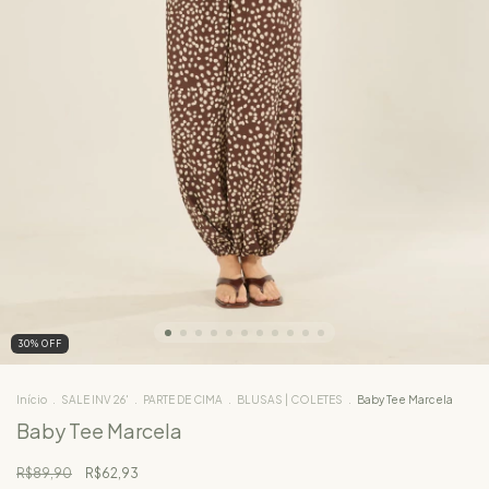
30
%
OFF
Início
.
SALE INV 26'
.
PARTE DE CIMA
.
BLUSAS | COLETES
.
Baby Tee Marcela
Baby Tee Marcela
R$89,90
R$62,93