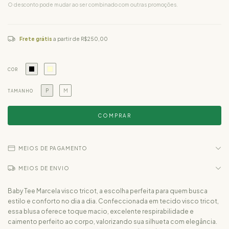
O desconto pode mudar ao ser combinado com outras promoções.
Frete grátis
a partir de
R$250,00
COR
P
M
TAMANHO
MEIOS DE PAGAMENTO
MEIOS DE ENVIO
Baby Tee Marcela visco tricot, a escolha perfeita para quem busca
estilo e conforto no dia a dia. Confeccionada em tecido visco tricot,
essa blusa oferece toque macio, excelente respirabilidade e
caimento perfeito ao corpo, valorizando sua silhueta com elegância.