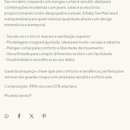
Seu modelo cropped com mangas curtas é versátil, ideal para
combinações modernas com jeans, saias e acessórios,
proporcionando looks despojados e atuais. A Baby Tee Marcela é
indispensável para quem valoriza qualidade aliada a um design
minimalista e atemporal.
- Tecido visco tricot: maciez e ventilação superior
- Modelagem cropped ajustada, ideal para looks casuais e urbanos
- Mangas curtas para conforto e liberdade de movimento
- Versatilidade para compor diferentes estilos com facilidade
- Durabilidade e resistência ao uso diário
Garanta uma peça-chave que une conforto e tendência, perfeita para
renovar seu guarda-roupa com uma base versátil e sofisticada.
Composição: 98% viscose 02% elastano.
Modelo veste P.