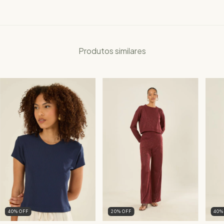
Produtos similares
20
%
OFF
40
40
%
OFF