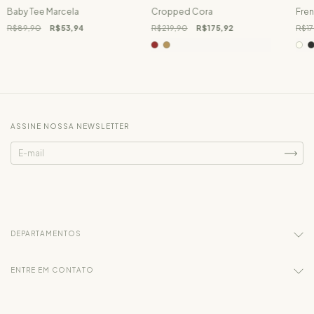
Cropped Cora
Fren
Baby Tee Marcela
R$219,90
R$175,92
R$17
R$89,90
R$53,94
ASSINE NOSSA NEWSLETTER
DEPARTAMENTOS
ENTRE EM CONTATO