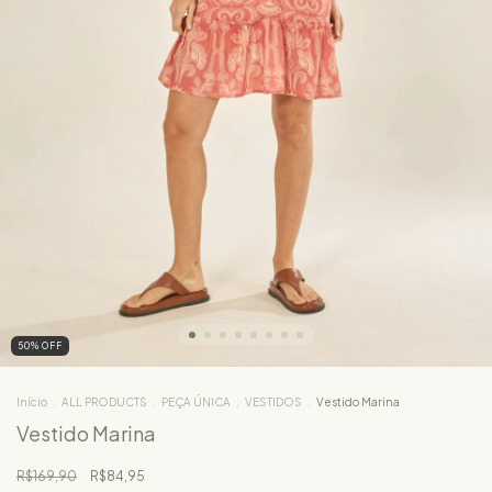
50
%
OFF
Início
.
ALL PRODUCTS
.
PEÇA ÚNICA
.
VESTIDOS
.
Vestido Marina
Vestido Marina
R$169,90
R$84,95