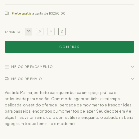
Frete grátis
a partir de
R$250,00
PP
P
M
G
TAMANHO
MEIOS DE PAGAMENTO
MEIOS DE ENVIO
Vestido Marina, perfeito para quem busca uma peça prática e
sofisticada para o verão. Com modelagem soltinha e estampa
delicada, o vestido oferece liberdade de movimento e frescor, ideal
para passeios, encontros ou momentos de lazer. Seu decote em V e
alças finas valorizam o colo com sutileza, enquanto o babado na barra
agrega um toque feminino e moderno.