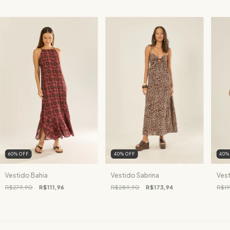
60
%
OFF
40
%
OFF
40
Vestido Bahia
Vestido Sabrina
Vest
R$279,90
R$111,96
R$289,90
R$173,94
R$19