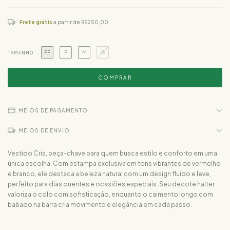
Frete grátis
a partir de
R$250,00
PP
P
M
G
TAMANHO
MEIOS DE PAGAMENTO
MEIOS DE ENVIO
Vestido Cris, peça-chave para quem busca estilo e conforto em uma
única escolha. Com estampa exclusiva em tons vibrantes de vermelho
e branco, ele destaca a beleza natural com um design fluido e leve,
perfeito para dias quentes e ocasiões especiais. Seu decote halter
valoriza o colo com sofisticação, enquanto o caimento longo com
babado na barra cria movimento e elegância em cada passo.