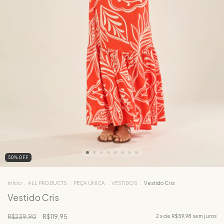
50
%
OFF
Início
.
ALL PRODUCTS
.
PEÇA ÚNICA
.
VESTIDOS
.
Vestido Cris
Vestido Cris
R$239,90
R$119,95
2
x de
R$59,98
sem juros