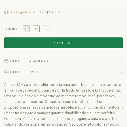
Frete grátis
a partir de
R$250,00
P
M
G
TAMANHO
MEIOS DE PAGAMENTO
MEIOS DE ENVIO
A T-shirt Olívia é a escolha perfeita para quem busca estilo e conforto
em uma peça versátil. Com design listrado em preto e branco, ela traz
um toque clássico e moderno ao mesmo tempo, ideal para looks
casuais e sofisticados. O tecido macio e de alta qualidade
proporciona sensação agradável na pele, enquanto o acabamento em
ribana no decote e mangas garante durabilidade e ajuste perfeito.
Esta t-shirt é fácil de combinar, trazendo elegância para o dia a dia e
adaptando-se a diferentes ocasiões. Seu corte reto valoriza todos