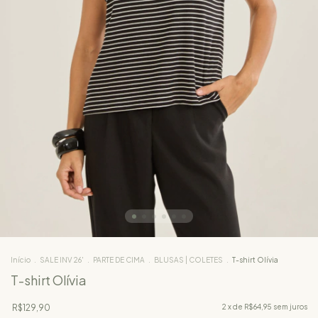
Início
.
SALE INV 26'
.
PARTE DE CIMA
.
BLUSAS | COLETES
.
T-shirt Olívia
T-shirt Olívia
R$129,90
2
x de
R$64,95
sem juros