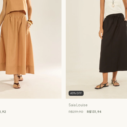
40
%
OFF
Saia Louise
1,92
R$219,90
R$131,94