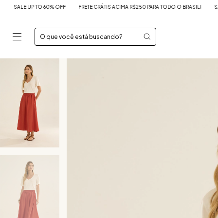
TO 60% OFF
FRETE GRÁTIS ACIMA R$250 PARA TODO O BRASIL!
SALE UP TO 60%