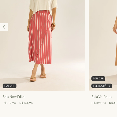
20
%
OFF
40
%
OFF
FRETE GRÁTIS
Saia New Érika
Saia Verônica
R$219,90
R$131,94
R$389,90
R$31