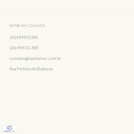
ENTRE EM CONTATO
5524999333811
(24) 99933-3811
contato@lojametoo.com.br
Rua Prefeito Ari Barbosa