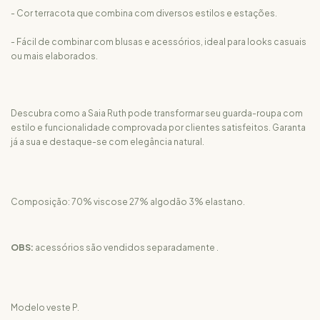
- Cor terracota que combina com diversos estilos e estações.
- Fácil de combinar com blusas e acessórios, ideal para looks casuais
ou mais elaborados.
Descubra como a Saia Ruth pode transformar seu guarda-roupa com
estilo e funcionalidade comprovada por clientes satisfeitos. Garanta
já a sua e destaque-se com elegância natural.
Composição: 70% viscose 27% algodão 3% elastano.
OBS:
acessórios são vendidos separadamente .
Modelo veste P.