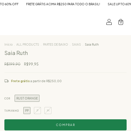
FRETE GRÁTIS ACIMA R$250 PARA TODO O BRASIL!
SALE UP TO 60% OFF
FRET
0
Início
.
ALL PRODUCTS
.
PARTES DE BAIXO
.
SAIAS
.
Saia Ruth
Saia Ruth
R$199,90
R$99,95
Frete grátis
a partir de
R$250,00
RUST ORANGE
COR
PP
P
M
TAMANHO