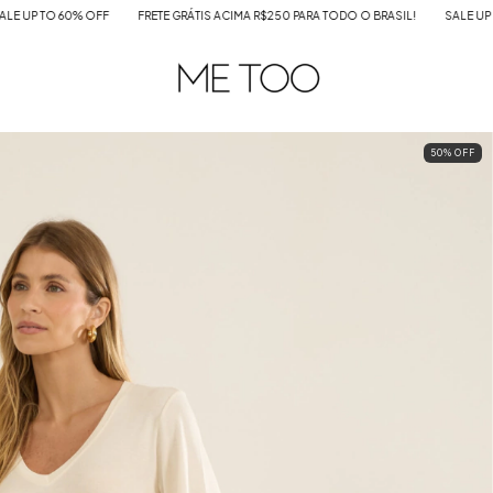
 OFF
FRETE GRÁTIS ACIMA R$250 PARA TODO O BRASIL!
SALE UP TO 60% OFF
50
%
OFF