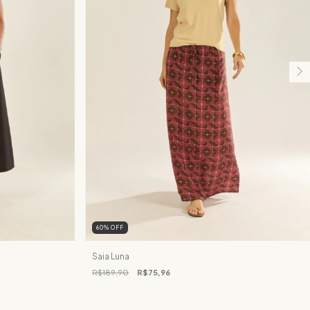
60
%
OFF
Saia Luna
R$189,90
R$75,96