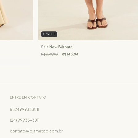
40
%
OFF
Saia New Bárbara
R$239,90
R$143,94
ENTRE EM CONTATO
5524999333811
(24) 99933-3811
contato@lojametoo.com.br