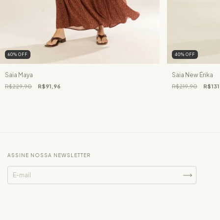
60
%
OFF
40
%
OFF
Saia Maya
Saia New Érika
R$229,90
R$91,96
R$219,90
R$131
ASSINE NOSSA NEWSLETTER