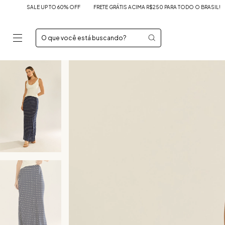
 UP TO 60% OFF
FRETE GRÁTIS ACIMA R$250 PARA TODO O BRASIL!
SALE UP TO