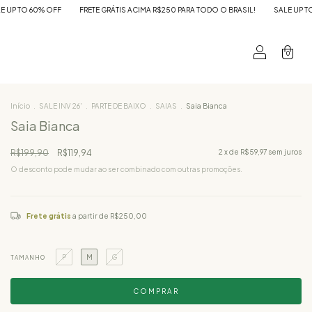
FF
FRETE GRÁTIS ACIMA R$250 PARA TODO O BRASIL!
SALE UP TO 60% OFF
0
Início
.
SALE INV 26'
.
PARTE DE BAIXO
.
SAIAS
.
Saia Bianca
Saia Bianca
R$199,90
R$119,94
2
x de
R$59,97
sem juros
O desconto pode mudar ao ser combinado com outras promoções.
Frete grátis
a partir de
R$250,00
P
M
G
TAMANHO