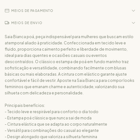
MEIOS DE PAGAMENTO
MEIOS DE ENVIO
Saia Bianca poá, peça indispensável para mulheres que buscam estilo
atemporal aliado à praticidade. Confeccionada em tecido leve e
fluido, proporciona caimento perfeito e liberdade de movimento,
ideal para dias quentes e ocasiões casuais ou eventos
descontraídos. O clássico estampa de poá em fundo marinho traz
sofisticação e versatilidade, combinando facilmente com blusas
básicas ou mais elaboradas. A cintura com elástico garante ajuste
confortável e fácil de vestir. Aposte na Saia Bianca para compor looks
femininos que emanam charme e autenticidade, valorizando sua
silhueta com delicadeza e personalidade.
Principais benefícios:
- Tecido leve e respirável para conforto o dia todo
- Estampa poá clássica que nunca sai de moda
- Cintura elástica que se adapta ao corpo naturalmente
- Versátil para combinações do casual ao elegante
- Design alongado que valoriza a silhueta feminina