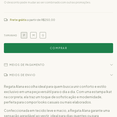
O desconto pode mudar ao ser combinado com outras promoções.
Frete grátis
a partir de
R$250,00
P
M
G
TAMANHO
MEIOS DE PAGAMENTO
MEIOS DE ENVIO
Regata Alana escolha ideal para quem busca unir conforto e estilo
exclusivo em uma peça versátil para o dia a dia. Com uma estampa Ikat
na cor preta, ela traz um toque de sofisticação e modernidade,
perfeita para compor looks casuais ou mais elaborados.
Confeccionada em tecido leve e macio, a Regata Alana garante uma
sensação agradável ao vestir, ideal para dias quentes ou para