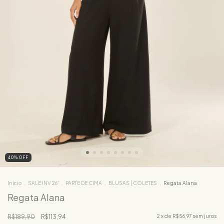
40
%
OFF
Início
.
SALE INV 26'
.
PARTE DE CIMA
.
BLUSAS | COLETES
.
Regata Alana
Regata Alana
R$189,90
R$113,94
2
x de
R$56,97
sem juros