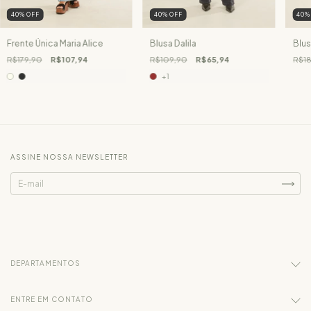
40
%
OFF
40
%
OFF
40
Frente Única Maria Alice
Blusa Dalila
Blus
R$179,90
R$107,94
R$109,90
R$65,94
R$18
+1
ASSINE NOSSA NEWSLETTER
DEPARTAMENTOS
ENTRE EM CONTATO