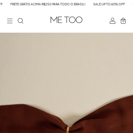
FRETE GRÁTIS ACIMA R$250 PARA TODO O BRASIL!
SALE UP TO 60% OFF
FRET
0