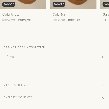
20
%
OFF
20
%
OFF
40
Colar Arlete
Colar Nair
Garg
R$159,90
R$127,92
R$139,90
R$111,92
R$11
ASSINE NOSSA NEWSLETTER
DEPARTAMENTOS
ENTRE EM CONTATO