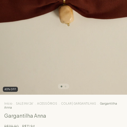
40
%
OFF
Início
.
SALE INV 26'
.
ACESSÓRIOS
.
COLAR | GARGANTILHAS
.
Gargantilha
Anna
Gargantilha Anna
R$119,90
R$71,94