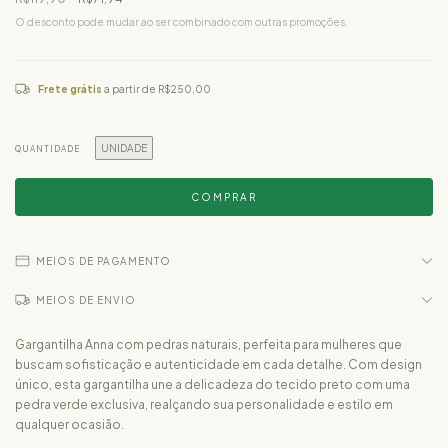
O desconto pode mudar ao ser combinado com outras promoções.
Frete grátis
a partir de
R$250,00
UNIDADE
QUANTIDADE
MEIOS DE PAGAMENTO
MEIOS DE ENVIO
Gargantilha Anna com pedras naturais, perfeita para mulheres que
buscam sofisticação e autenticidade em cada detalhe. Com design
único, esta gargantilha une a delicadeza do tecido preto com uma
pedra verde exclusiva, realçando sua personalidade e estilo em
qualquer ocasião.