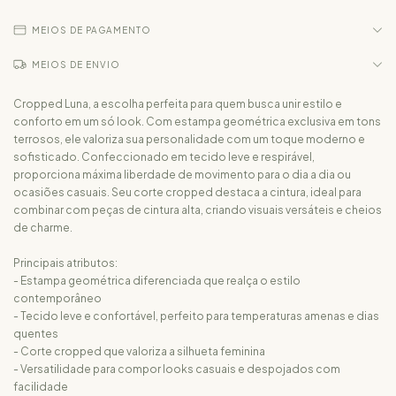
MEIOS DE PAGAMENTO
MEIOS DE ENVIO
Cropped Luna, a escolha perfeita para quem busca unir estilo e
conforto em um só look. Com estampa geométrica exclusiva em tons
terrosos, ele valoriza sua personalidade com um toque moderno e
sofisticado. Confeccionado em tecido leve e respirável,
proporciona máxima liberdade de movimento para o dia a dia ou
ocasiões casuais. Seu corte cropped destaca a cintura, ideal para
combinar com peças de cintura alta, criando visuais versáteis e cheios
de charme.
Principais atributos:
- Estampa geométrica diferenciada que realça o estilo
contemporâneo
- Tecido leve e confortável, perfeito para temperaturas amenas e dias
quentes
- Corte cropped que valoriza a silhueta feminina
- Versatilidade para compor looks casuais e despojados com
facilidade