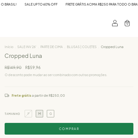
 60% OFF
FRETE GRÁTIS ACIMA R$250 PARA TODO O BRASIL!
SALE UP TO 60% O
0
Início
.
SALE INV 26'
.
PARTE DE CIMA
.
BLUSAS | COLETES
.
Cropped Luna
Cropped Luna
R$149,90
R$59,96
O desconto pode mudar ao ser combinado com outras promoções.
Frete grátis
a partir de
R$250,00
P
M
G
TAMANHO