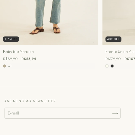
40
%
OFF
40
%
OFF
Baby tee Marcela
Frente Única Mar
R$89,90
R$53,94
R$179,90
R$107
+1
ASSINE NOSSA NEWSLETTER