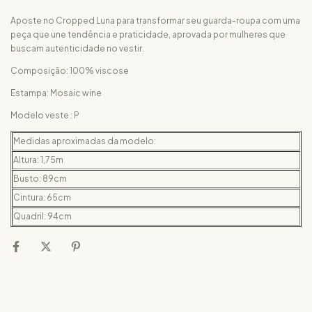
Aposte no Cropped Luna para transformar seu guarda-roupa com uma
peça que une tendência e praticidade, aprovada por mulheres que
buscam autenticidade no vestir.
Composição: 100% viscose
Estampa: Mosaic wine
Modelo veste : P
Medidas aproximadas da modelo:
Altura: 1,75m
Busto: 89cm
Cintura: 65cm
Quadril: 94cm