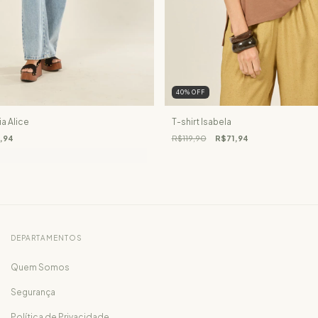
40
%
OFF
ia Alice
T-shirt Isabela
,94
R$119,90
R$71,94
DEPARTAMENTOS
Quem Somos
Segurança
Política de Privacidade