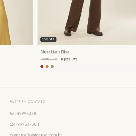
20
%
OFF
Blusa Maria Elisa
R$289,90
R$231,92
ENTRE EM CONTATO
5524999333811
(24) 99933-3811
contato@lojametoo.com.br