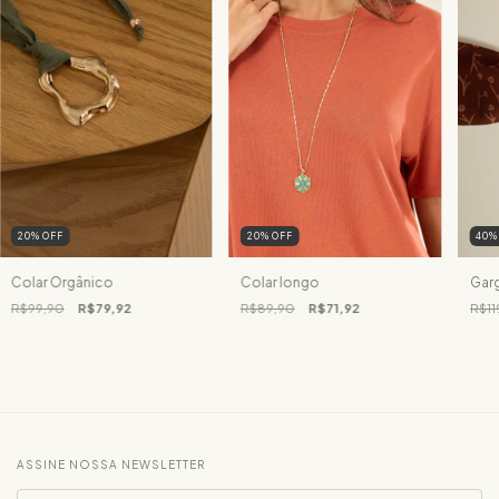
20
%
OFF
20
%
OFF
40
Colar Orgânico
Colar longo
Garg
R$99,90
R$79,92
R$89,90
R$71,92
R$11
ASSINE NOSSA NEWSLETTER