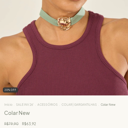
20
%
OFF
Início
.
SALE INV 26'
.
ACESSÓRIOS
.
COLAR | GARGANTILHAS
.
Colar New
Colar New
R$79,90
R$63,92