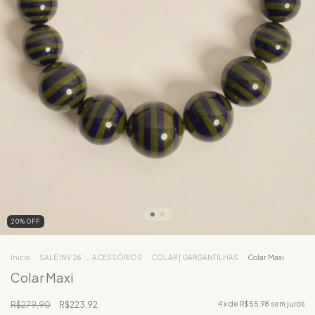
20
%
OFF
Início
.
SALE INV 26'
.
ACESSÓRIOS
.
COLAR | GARGANTILHAS
.
Colar Maxi
Colar Maxi
R$279,90
R$223,92
4
x de
R$55,98
sem juros