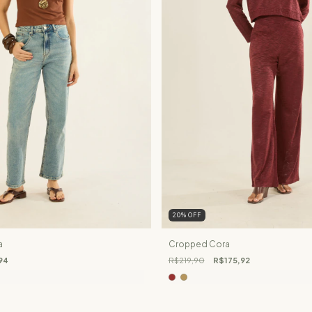
20
%
OFF
a
Cropped Cora
94
R$219,90
R$175,92