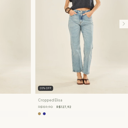
20
%
OFF
Cropped Elisa
R$159,90
R$127,92