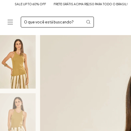
 TO 60% OFF
FRETE GRÁTIS ACIMA R$250 PARA TODO O BRASIL!
SALE UP TO 60