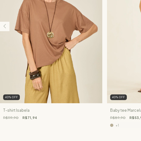
40
%
OFF
40
%
OFF
T-shirt Isabela
Baby tee Marcel
R$119,90
R$71,94
R$89,90
R$53,
+1