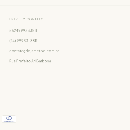
ENTRE EM CONTATO
5524999333811
(24) 99933-3811
contato@lojametoo.com.br
Rua Prefeito Ari Barbosa