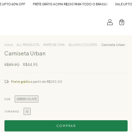
FRETE GRÁTIS ACIMA R$250 PARA TODO O BRASIL!
SALE UP TO 60% OFF
FRE
0
Início
.
ALL PRODUCTS
.
PARTE DE CIMA
.
BLUSAS | COLETES
.
Camiseta Urban
Camiseta Urban
R$89,90
R$44,95
Frete grátis
a partir de
R$250,00
GREEN OLIVE
COR
G
TAMANHO