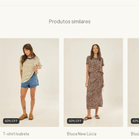
Produtos similares
40
%
OFF
40
%
OFF
40
T-shirt Isabela
Blusa New Lúcia
Blus