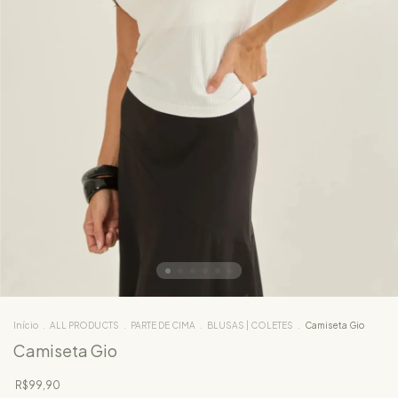
Início
.
ALL PRODUCTS
.
PARTE DE CIMA
.
BLUSAS | COLETES
.
Camiseta Gio
Camiseta Gio
R$99,90