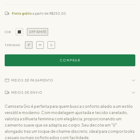
Frete grátis
a partir de
R$250,00
OFF WHITE
COR
P
M
G
TAMANHO
MEIOS DE PAGAMENTO
MEIOS DE ENVIO
Camiseta Gio é perfeita para quem busca conforto aliado a um estilo
versátil e moderno. Com modelagem ajustada e tecido canelado,
valoriza a silhueta feminina com elegância, proporcionando um
caimento suave que se adapta ao corpo. Seu decote em "U"
alongado traz um toque de charme discreto, ideal para compor looks
casuais ou mais sofisticados com facilidade.