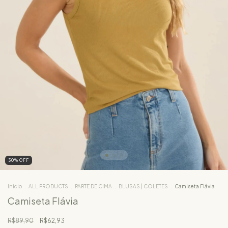
30
%
OFF
Início
.
ALL PRODUCTS
.
PARTE DE CIMA
.
BLUSAS | COLETES
.
Camiseta Flávia
Camiseta Flávia
R$89,90
R$62,93