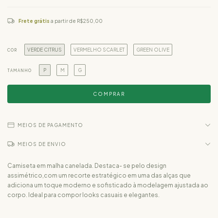
Frete grátis
a partir de
R$250,00
VERDE CITRUS
VERMELHO SCARLET
GREEN OLIVE
COR
P
M
G
TAMANHO
MEIOS DE PAGAMENTO
MEIOS DE ENVIO
Camiseta em malha canelada. Destaca- se pelo design
assimétrico,com um recorte estratégico em uma das alças que
adiciona um toque moderno e sofisticado à modelagem ajustada ao
corpo. Ideal para compor looks casuais e elegantes.