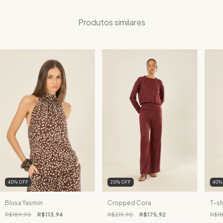
Produtos similares
40
%
OFF
20
%
OFF
40
Blusa Yasmin
Cropped Cora
T-sh
R$189,90
R$113,94
R$219,90
R$175,92
R$18