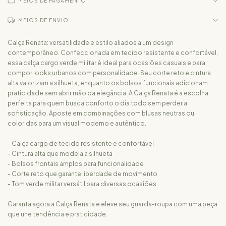
MEIOS DE PAGAMENTO
MEIOS DE ENVIO
Calça Renata: versatilidade e estilo aliados a um design
contemporâneo. Confeccionada em tecido resistente e confortável,
essa calça cargo verde militar é ideal para ocasiões casuais e para
compor looks urbanos com personalidade. Seu corte reto e cintura
alta valorizam a silhueta, enquanto os bolsos funcionais adicionam
praticidade sem abrir mão da elegância. A Calça Renata é a escolha
perfeita para quem busca conforto o dia todo sem perder a
sofisticação. Aposte em combinações com blusas neutras ou
coloridas para um visual moderno e autêntico.
- Calça cargo de tecido resistente e confortável
- Cintura alta que modela a silhueta
- Bolsos frontais amplos para funcionalidade
- Corte reto que garante liberdade de movimento
- Tom verde militar versátil para diversas ocasiões
Garanta agora a Calça Renata e eleve seu guarda-roupa com uma peça
que une tendência e praticidade.