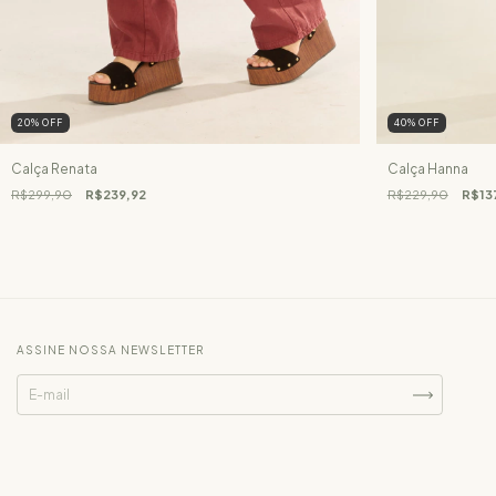
20
%
OFF
40
%
OFF
Calça Renata
Calça Hanna
R$299,90
R$239,92
R$229,90
R$13
ASSINE NOSSA NEWSLETTER