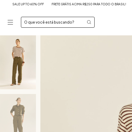
P TO 60% OFF
FRETE GRÁTIS ACIMA R$250 PARA TODO O BRASIL!
SALE UP TO 6