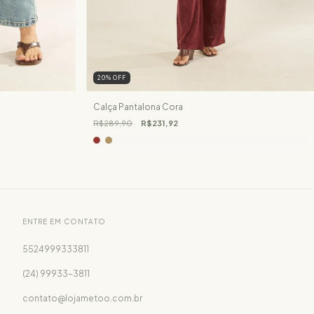
20
%
OFF
Calça Pantalona Cora
R$289,90
R$231,92
ENTRE EM CONTATO
5524999333811
(24) 99933-3811
contato@lojametoo.com.br