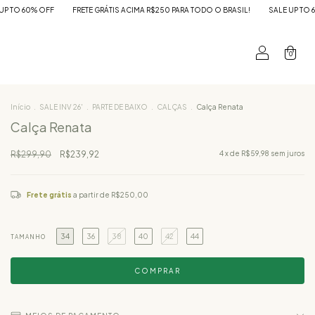
FRETE GRÁTIS ACIMA R$250 PARA TODO O BRASIL!
SALE UP TO 60% OFF
FR
0
Início
.
SALE INV 26'
.
PARTE DE BAIXO
.
CALÇAS
.
Calça Renata
Calça Renata
R$299,90
R$239,92
4
x de
R$59,98
sem juros
Frete grátis
a partir de
R$250,00
34
36
38
40
42
44
TAMANHO