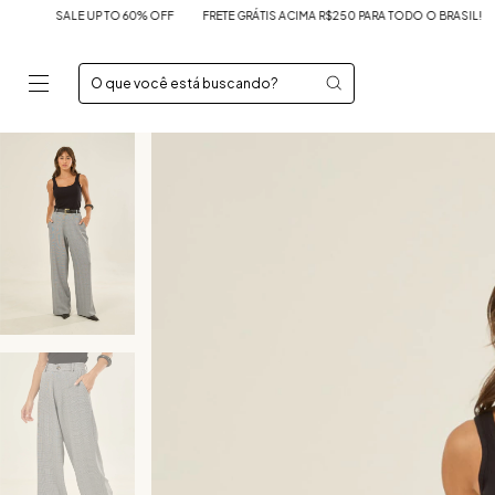
SALE UP TO 60% OFF
FRETE GRÁTIS ACIMA R$250 PARA TODO O BRASIL!
SALE U