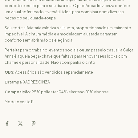
conforto e estilo para o seu dia a dia. O padrão xadrez cinza confere
um visual sofisticado e versátil, ideal para combinar com diversas
peças do seu guarda-roupa.
Seu corte alfaiataria valoriza a silhueta, proporcionando um caimento
impecável. A cintura média e a modelagem ajustada garantem
conforto sem abrir mão da elegância.
Perfeita para o trabalho, eventos sociais ou um passeio casual, a Calça
Anna é aquela peça-chave que faltava para renovar seus looks com
charme e personalidade. Não acompanha o cinto
OBS:
Acessórios são vendidos separadamente
Estampa
: XADREZ CINZA
Composição
: 95% poliester 04% elastano 01% viscose
Modelo veste P.