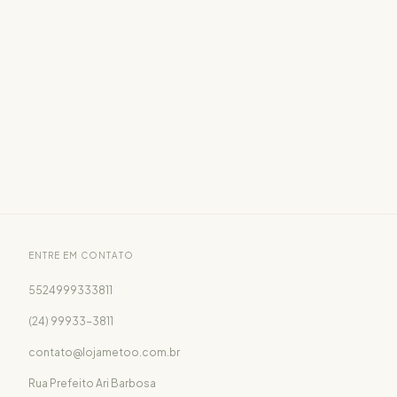
ENTRE EM CONTATO
5524999333811
(24) 99933-3811
contato@lojametoo.com.br
Rua Prefeito Ari Barbosa