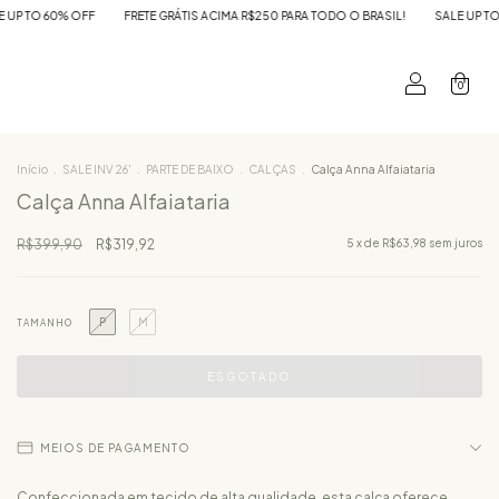
0% OFF
FRETE GRÁTIS ACIMA R$250 PARA TODO O BRASIL!
SALE UP TO 60% OFF
0
Início
.
SALE INV 26'
.
PARTE DE BAIXO
.
CALÇAS
.
Calça Anna Alfaiataria
Calça Anna Alfaiataria
R$399,90
R$319,92
5
x de
R$63,98
sem juros
P
M
TAMANHO
MEIOS DE PAGAMENTO
Confeccionada em tecido de alta qualidade, esta calça oferece