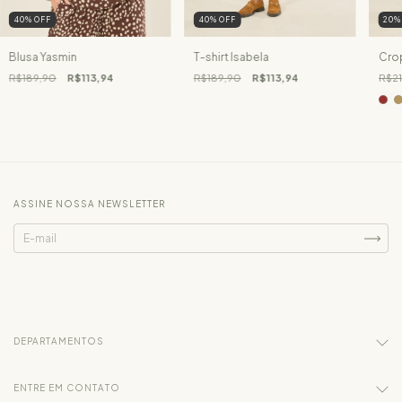
40
%
OFF
40
%
OFF
20
Blusa Yasmin
T-shirt Isabela
Cro
R$189,90
R$113,94
R$189,90
R$113,94
R$21
ASSINE NOSSA NEWSLETTER
DEPARTAMENTOS
ENTRE EM CONTATO