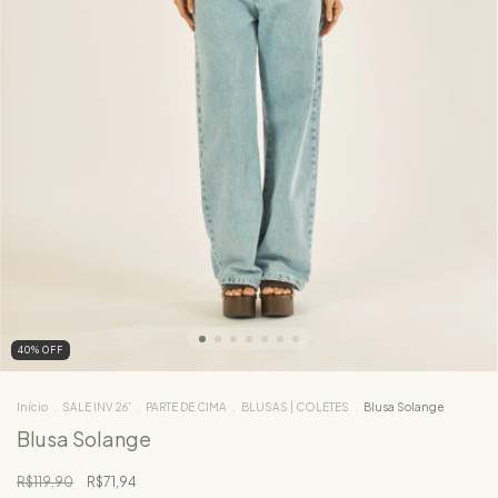
40
%
OFF
Início
.
SALE INV 26'
.
PARTE DE CIMA
.
BLUSAS | COLETES
.
Blusa Solange
Blusa Solange
R$119,90
R$71,94