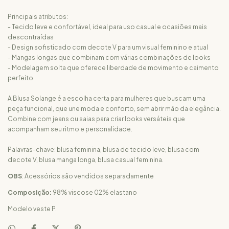
Principais atributos:
- Tecido leve e confortável, ideal para uso casual e ocasiões mais
descontraídas
- Design sofisticado com decote V para um visual feminino e atual
- Mangas longas que combinam com várias combinações de looks
- Modelagem solta que oferece liberdade de movimento e caimento
perfeito
A Blusa Solange é a escolha certa para mulheres que buscam uma
peça funcional, que une moda e conforto, sem abrir mão da elegância.
Combine com jeans ou saias para criar looks versáteis que
acompanham seu ritmo e personalidade.
Palavras-chave: blusa feminina, blusa de tecido leve, blusa com
decote V, blusa manga longa, blusa casual feminina.
OBS
: Acessórios são vendidos separadamente
Composição:
98% viscose 02% elastano
Modelo veste P.