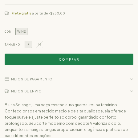
Frete grátis
a partir de
R$250,00
WINE
COR
P
M
TAMANHO
MEIOS DE PAGAMENTO
MEIOS DE ENVIO
Blusa Solange, uma peça essencial no guarda-roupa feminino.
Confeccionada em tecido macio e de alta qualidade, ela oferece
toque suave e ajuste perfeito ao corpo, garantindo conforto
prolongado. Seu corte moderno com decote V valoriza o colo,
enquanto as mangas longas proporcionam elegância e praticidade
para diferentes estações.