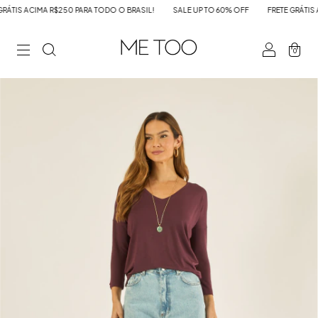
TIS ACIMA R$250 PARA TODO O BRASIL!
SALE UP TO 60% OFF
FRETE GRÁTIS AC
0