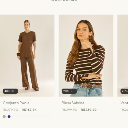
40
%
OFF
20
%
OFF
40
Conjunto Paola
Blusa Sabrina
Vest
R$279,90
R$167,94
R$299,90
R$239,92
R$2